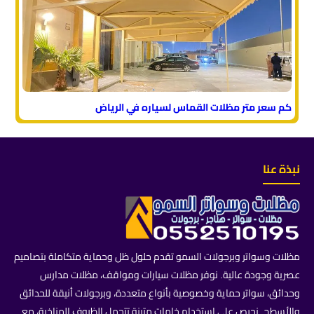
كم سعر متر مظلات القماس لسياره في الرياض
نبذة عنا
مظلات وسواتر وبرجولات السمو تقدم حلول ظل وحماية متكاملة بتصاميم
عصرية وجودة عالية. نوفر مظلات سيارات ومواقف، مظلات مدارس
وحدائق، سواتر حماية وخصوصية بأنواع متعددة، وبرجولات أنيقة للحدائق
والأسطح. نحرص على استخدام خامات متينة تتحمل الظروف المناخية، مع