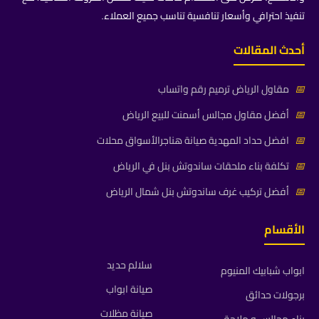
تنفيذ احترافي وأسعار تنافسية تناسب جميع العملاء.
أحدث المقالات
📅
مقاول الرياض ترميم رقم واتساب
📅
أفضل مقاول مجالس أسمنت للبيع الرياض
📅
افضل حداد المهدية صيانة هناجرالأسواق محلات
📅
تكلفة بناء ملحقات ساندوتش بنل في الرياض
📅
أفضل تركيب غرف ساندوتش بنل شمال الرياض
الأقسام
سلالم حديد
ابواب شبابيك المنيوم
صيانة ابواب
برجولات حدائق
صيانة مظلات
بناء مجالس و ملاحق