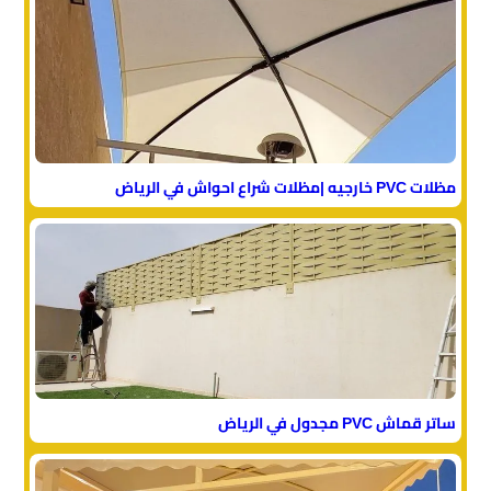
مظلات PVC خارجيه |مظلات شراع احواش في الرياض
ساتر قماش PVC مجدول في الرياض