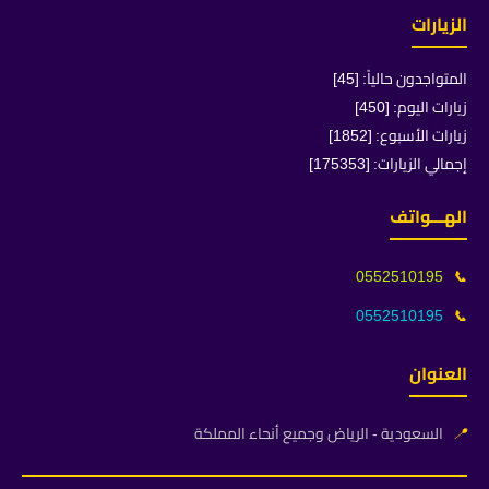
الزيارات
المتواجدون حالياً: [45]
زيارات اليوم: [450]
زيارات الأسبوع: [1852]
إجمالي الزيارات: [175353]
الهـــواتف
0552510195
📞
0552510195
📞
العنوان
📍
السعودية - الرياض وجميع أنحاء المملكة