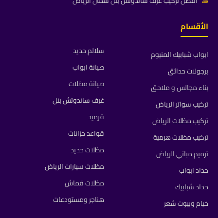
📅
أفضل تركيب غرف ساندوتش بنل شمال الرياض
الأقسام
سلالم حديد
ابواب شبابيك المنيوم
صيانة ابواب
برجولات حدائق
صيانة مظلات
بناء مجالس و ملاحق
غرف ساندوتش بنل
تركيب سواتر الرياض
قرميد
تركيب مظلات الرياض
قواعد خزانات
تركيب مظلات هرمية
مظلات حديد
ترميم مباني الرياض
مظلات سيارات الرياض
حداد ابواب
مظلات قماش
حداد شبابيك
هناجر ومستودعات
خيام وبيوت شعر