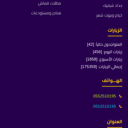
مظلات قماش
حداد شبابيك
هناجر ومستودعات
خيام وبيوت شعر
الزيارات
المتواجدون حالياً: [42]
زيارات اليوم: [456]
زيارات الأسبوع: [1858]
إجمالي الزيارات: [175359]
الهـــواتف
0552510195
📞
0552510195
📞
العنوان