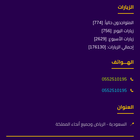
الزيارات
المتواجدون حالياً: [774]
زيارات اليوم: [756]
زيارات الأسبوع: [2629]
إجمالي الزيارات: [176130]
الهـــواتف
0552510195
📞
0552510195
📞
العنوان
📍
السعودية - الرياض وجميع أنحاء المملكة