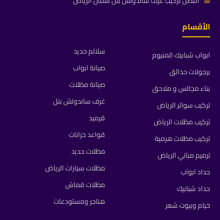
📅
أفضل تركيب غرف ساندوتش بنل شمال الرياض
الأقسام
سلالم حديد
ابواب شبابيك المنيوم
صيانة ابواب
برجولات حدائق
صيانة مظلات
بناء مجالس و ملاحق
غرف ساندوتش بنل
تركيب سواتر الرياض
قرميد
تركيب مظلات الرياض
قواعد خزانات
تركيب مظلات هرمية
مظلات حديد
ترميم مباني الرياض
مظلات سيارات الرياض
حداد ابواب
مظلات قماش
حداد شبابيك
هناجر ومستودعات
خيام وبيوت شعر