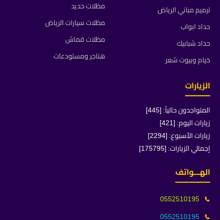
مظلات حديد
ترميم مباني الرياض
مظلات سيارات الرياض
حداد ابواب
مظلات قماش
حداد شبابيك
هناجر ومستودعات
خيام وبيوت شعر
الزيارات
المتواجدون حالياً: [445]
زيارات اليوم: [421]
زيارات الأسبوع: [2294]
إجمالي الزيارات: [175795]
الهـــواتف
0552510195
📞
0552510195
📞