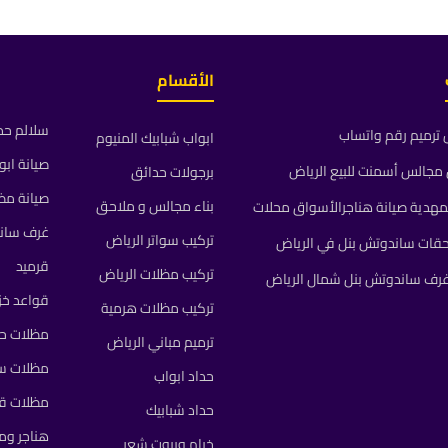
الأقسام
سلالم حد
ترميم رقم واتساب
ابواب شبابيك المنيوم
صيانة ابو
جالس أسمنت للبيع الرياض
برجولات حدائق
صيانة مظ
بناء مجالس و ملاحق
مهدية صيانة هناجرالأسواق محلات
غرف سان
تركيب سواتر الرياض
حقات ساندوتش بنل في الرياض
قرميد
تركيب مظلات الرياض
رف ساندوتش بنل شمال الرياض
قواعد خز
تركيب مظلات هرمية
مظلات حد
ترميم مباني الرياض
مظلات سي
حداد ابواب
مظلات 
حداد شبابيك
هناجر و
خيام وبيوت شعر