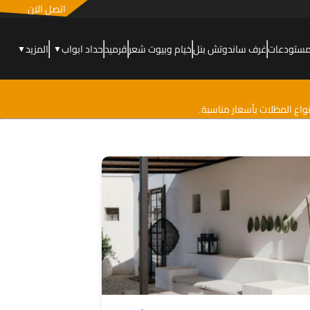
اتصل الان
مستودعات
غرف ساندوتش بنل
خيام وبيوت شعر
قرميد
حداد ابواب
المزيد
▼
▼
واع المظلات بأسعار مناسبة.