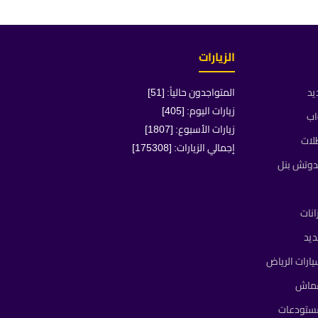
الزيارات
يد
المتواجدون حالياً: [51]
زيارات اليوم: [405]
اب
زيارات الأسبوع: [1807]
لات
إجمالي الزيارات: [175308]
دوتش بنل
انات
يد
ارات الرياض
قماش
مستودعات