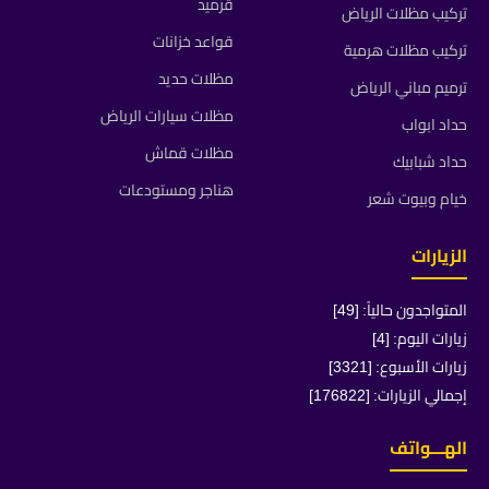
قرميد
تركيب مظلات الرياض
قواعد خزانات
تركيب مظلات هرمية
مظلات حديد
ترميم مباني الرياض
مظلات سيارات الرياض
حداد ابواب
مظلات قماش
حداد شبابيك
هناجر ومستودعات
خيام وبيوت شعر
الزيارات
المتواجدون حالياً: [49]
زيارات اليوم: [4]
زيارات الأسبوع: [3321]
إجمالي الزيارات: [176822]
الهـــواتف