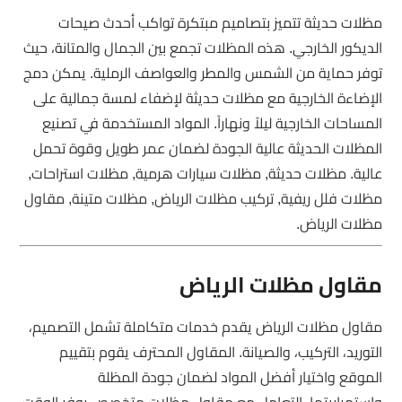
مظلات حديثة تتميز بتصاميم مبتكرة تواكب أحدث صيحات
الديكور الخارجي. هذه المظلات تجمع بين الجمال والمتانة، حيث
توفر حماية من الشمس والمطر والعواصف الرملية. يمكن دمج
الإضاءة الخارجية مع مظلات حديثة لإضفاء لمسة جمالية على
المساحات الخارجية ليلاً ونهاراً. المواد المستخدمة في تصنيع
المظلات الحديثة عالية الجودة لضمان عمر طويل وقوة تحمل
عالية. مظلات حديثة, مظلات سيارات هرمية, مظلات استراحات,
مظلات فلل ريفية, تركيب مظلات الرياض, مظلات متينة, مقاول
مظلات الرياض.
مقاول مظلات الرياض
مقاول مظلات الرياض يقدم خدمات متكاملة تشمل التصميم،
التوريد، التركيب، والصيانة. المقاول المحترف يقوم بتقييم
الموقع واختيار أفضل المواد لضمان جودة المظلة
واستمراريتها. التعامل مع مقاول مظلات متخصص يوفر الوقت