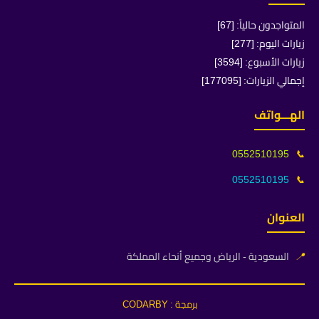
المتواجدون حالياً: [67]
زيارات اليوم: [277]
زيارات الأسبوع: [3594]
إجمالي الزيارات: [177095]
الهـــواتف
0552510195
📞
0552510195
📞
العنوان
📍
السعودية - الرياض وجميع أنحاء المملكة
برمجة : CODARBY