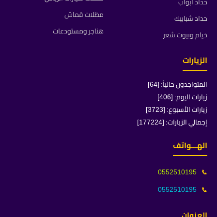
حداد ابواب
مظلات قماش
حداد شبابيك
هناجر ومستودعات
خيام وبيوت شعر
الزيارات
المتواجدون حالياً: [64]
زيارات اليوم: [406]
زيارات الأسبوع: [3723]
إجمالي الزيارات: [177224]
الهـــواتف
0552510195
📞
0552510195
📞
العنوان