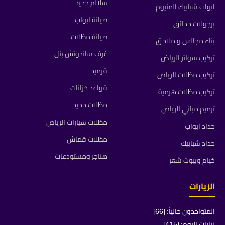
سلالم حديد
ابواب شبابيك المنيوم
صيانة ابواب
برجولات حدائق
صيانة مظلات
بناء مجالس و ملاحق
غرف ساندوتش بنل
تركيب سواتر الرياض
قرميد
تركيب مظلات الرياض
قواعد خزانات
تركيب مظلات هرمية
مظلات حديد
ترميم مباني الرياض
مظلات سيارات الرياض
حداد ابواب
مظلات قماش
حداد شبابيك
هناجر ومستودعات
خيام وبيوت شعر
الزيارات
المتواجدون حالياً: [66]
زيارات اليوم: [415]