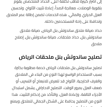
إلى أضرار كبيرة تتطلب تكلفة أعلى. الحداد المتخصص يقوم
بتقوية الوصلات، معالجة الصدأ، إعادة تثبيت الألواح، وتحسين
العزل الحراري والمائي. هذه الخدمات تضمن إطالة عمر الملحق
وتحافظ على راحة المستخدمين داخله.
حداد صيانة ملحق ساندوتش بنل الرياض, صيانة ملاحق
ساندوتش بنل, حداد ملحقات, صيانة ساندوتش بنل, إصلاح
ملاحق
تصليح ساندوتش بنل ملحقات الرياض
تصليح ساندوتش بنل ملحقات الرياض خدمة مطلوبة بكثرة
بسبب الاستخدام الواسع لهذا النوع من البناء في الملاحق
والغرف الخارجية. الألواح قد تتعرض للانبعاج أو التسريب أو
ضعف العزل بمرور الوقت. التصليح الاحترافي يشمل استبدال
الأجزاء التالفة، وإعادة العزل، والتأكد من إحكام التثبيت. هذا
النوع من التصليح يحافظ على الشكل الجمالي للملحق ويمنع