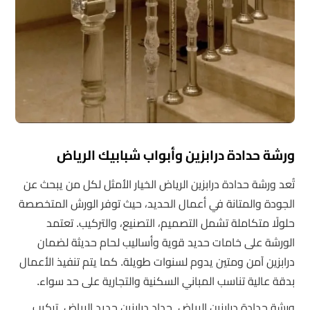
ورشة حدادة درابزين وأبواب شبابيك الرياض
تُعد ورشة حدادة درابزين الرياض الخيار الأمثل لكل من يبحث عن
الجودة والمتانة في أعمال الحديد، حيث توفر الورش المتخصصة
حلولًا متكاملة تشمل التصميم، التصنيع، والتركيب. تعتمد
الورشة على خامات حديد قوية وأساليب لحام حديثة لضمان
درابزين آمن ومتين يدوم لسنوات طويلة. كما يتم تنفيذ الأعمال
بدقة عالية تناسب المباني السكنية والتجارية على حد سواء.
ورشة حدادة درابزين الرياض, حداد درابزين حديد الرياض, تركيب