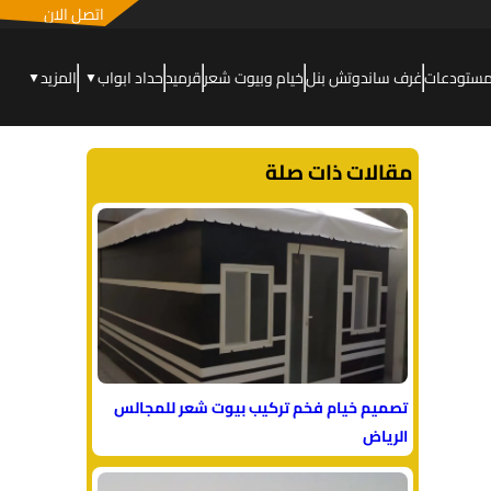
اتصل الان
مستودعات
غرف ساندوتش بنل
خيام وبيوت شعر
قرميد
حداد ابواب
المزيد
▼
▼
مقالات ذات صلة
تصميم خيام فخم تركيب بيوت شعر للمجالس
الرياض