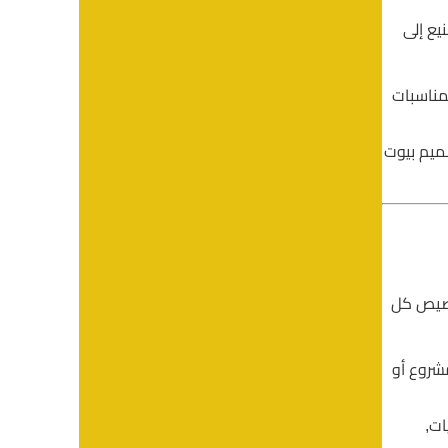
يع إلى
لمناسبات
صميم بيوت
خصيص كل
شروع أو
ات,