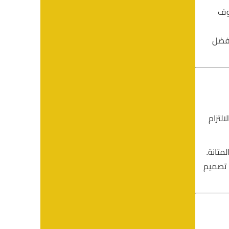
يوف
أفضل
لتزام
متانة.
, تصميم