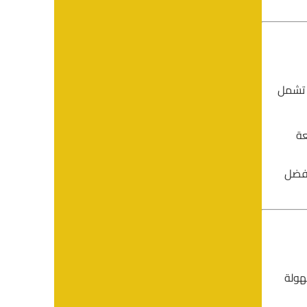
ة تشمل
عة
أفضل
هولة