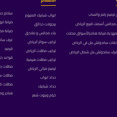
الأقسام
سلالم حد
ترميم رقم واتساب
ابواب شبابيك المنيوم
صيانة ابو
جالس أسمنت للبيع الرياض
برجولات حدائق
صيانة مظ
بناء مجالس و ملاحق
مهدية صيانة هناجرالأسواق محلات
غرف سان
تركيب سواتر الرياض
حقات ساندوتش بنل في الرياض
قرميد
تركيب مظلات الرياض
رف ساندوتش بنل شمال الرياض
قواعد خز
تركيب مظلات هرمية
مظلات حد
ترميم مباني الرياض
مظلات سي
حداد ابواب
مظلات 
حداد شبابيك
هناجر و
خيام وبيوت شعر