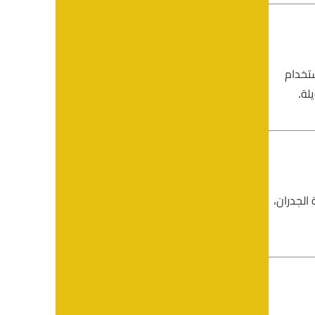
تخدام
لة.
الجدران،