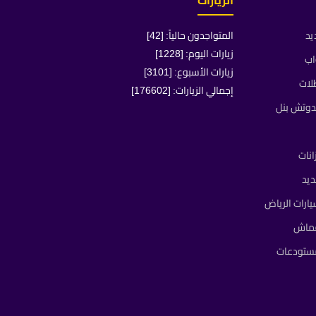
الزيارات
يد
المتواجدون حالياً: [42]
زيارات اليوم: [1228]
اب
زيارات الأسبوع: [3101]
لات
إجمالي الزيارات: [176602]
دوتش بنل
انات
يد
ارات الرياض
قماش
مستودعات