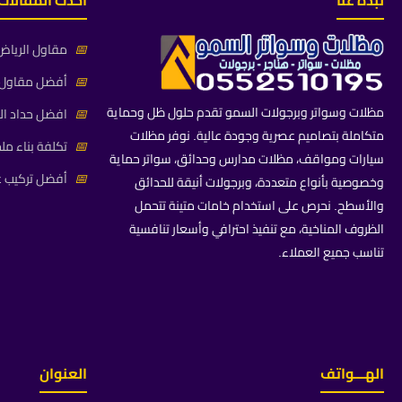
نبذة عنا
أحدث المقالات
📅
مقاول الرياض 
📅
أفضل مقاول م
مظلات وسواتر وبرجولات السمو تقدم حلول ظل وحماية
📅
افضل حداد ال
متكاملة بتصاميم عصرية وجودة عالية. نوفر مظلات
📅
تكلفة بناء مل
سيارات ومواقف، مظلات مدارس وحدائق، سواتر حماية
📅
أفضل تركيب غ
وخصوصية بأنواع متعددة، وبرجولات أنيقة للحدائق
والأسطح. نحرص على استخدام خامات متينة تتحمل
الظروف المناخية، مع تنفيذ احترافي وأسعار تنافسية
تناسب جميع العملاء.
الهـــواتف
العنوان