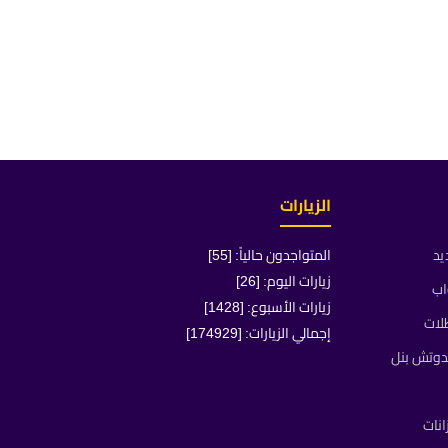
الزيارات
يد
المتواجدون حالياً: [55]
زيارات اليوم: [26]
اب
زيارات الأسبوع: [1428]
لات
إجمالي الزيارات: [174929]
دوتش بنل
انات