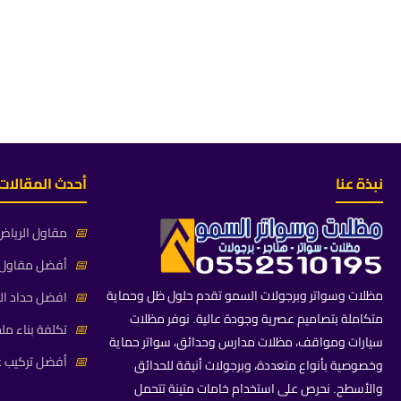
نبذة عنا
أحدث المقالات
📅
مقاول الرياض 
📅
أفضل مقاول م
مظلات وسواتر وبرجولات السمو تقدم حلول ظل وحماية
📅
افضل حداد ال
متكاملة بتصاميم عصرية وجودة عالية. نوفر مظلات
📅
تكلفة بناء مل
سيارات ومواقف، مظلات مدارس وحدائق، سواتر حماية
📅
أفضل تركيب غ
وخصوصية بأنواع متعددة، وبرجولات أنيقة للحدائق
والأسطح. نحرص على استخدام خامات متينة تتحمل