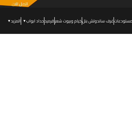
اتصل الان
مستودعات
غرف ساندوتش بنل
خيام وبيوت شعر
قرميد
حداد ابواب
المزيد
▼
▼