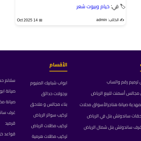
🏷 في:
خيام وبيوت شعر
✍️ الكاتب: admin
📅 14 Oct 2025
الأقسام
سلالم حد
ترميم رقم واتساب
ابواب شبابيك المنيوم
صيانة ابو
جالس أسمنت للبيع الرياض
برجولات حدائق
صيانة مظ
بناء مجالس و ملاحق
مهدية صيانة هناجرالأسواق محلات
غرف سان
تركيب سواتر الرياض
حقات ساندوتش بنل في الرياض
قرميد
تركيب مظلات الرياض
رف ساندوتش بنل شمال الرياض
قواعد خز
تركيب مظلات هرمية