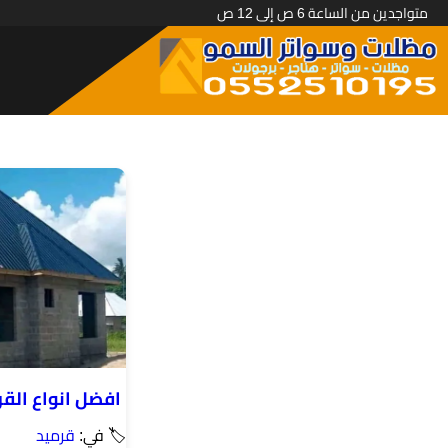
متواجدين من الساعة 6 ص إلى 12 ص
افضل انواع القر
🏷 في:
قرميد