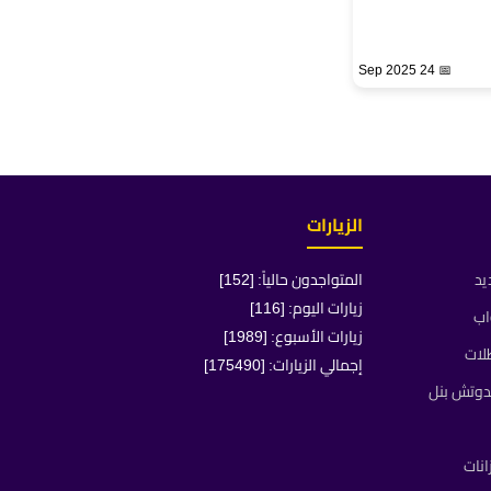
📅 24 Sep 2025
الزيارات
يد
المتواجدون حالياً: [152]
زيارات اليوم: [116]
اب
زيارات الأسبوع: [1989]
لات
إجمالي الزيارات: [175490]
دوتش بنل
انات