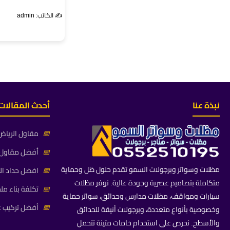
✍️ الكاتب: admin
نبذة عنا
أحدث المقالات
📅
مقاول الرياض 
📅
أفضل مقاول م
مظلات وسواتر وبرجولات السمو تقدم حلول ظل وحماية
📅
افضل حداد ال
متكاملة بتصاميم عصرية وجودة عالية. نوفر مظلات
📅
تكلفة بناء مل
سيارات ومواقف، مظلات مدارس وحدائق، سواتر حماية
📅
أفضل تركيب غ
وخصوصية بأنواع متعددة، وبرجولات أنيقة للحدائق
والأسطح. نحرص على استخدام خامات متينة تتحمل