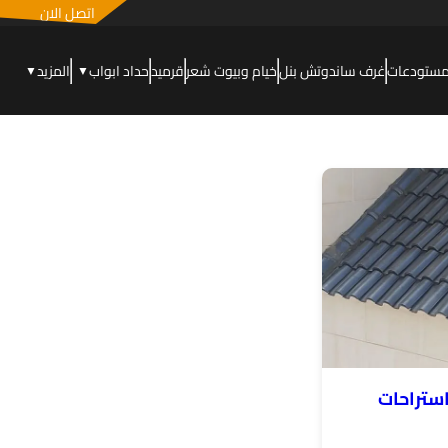
اتصل الان
مستودعات
غرف ساندوتش بنل
خيام وبيوت شعر
قرميد
حداد ابواب
المزيد
▼
▼
ستراحات