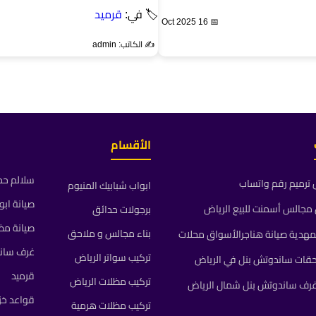
🏷 في:
قرميد
📅 16 Oct 2025
✍️ الكاتب: admin
الأقسام
سلالم حد
ترميم رقم واتساب
ابواب شبابيك المنيوم
صيانة ابو
جالس أسمنت للبيع الرياض
برجولات حدائق
صيانة مظ
بناء مجالس و ملاحق
مهدية صيانة هناجرالأسواق محلات
غرف سان
تركيب سواتر الرياض
حقات ساندوتش بنل في الرياض
قرميد
تركيب مظلات الرياض
رف ساندوتش بنل شمال الرياض
قواعد خز
تركيب مظلات هرمية