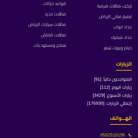
قواعد خزانات
تركيب مظلات هرمية
مظلات حديد
ترميم مباني الرياض
مظلات سيارات الرياض
حداد ابواب
مظلات قماش
حداد شبابيك
هناجر ومستودعات
خيام وبيوت شعر
الزيارات
المتواجدون حالياً: [91]
زيارات اليوم: [112]
زيارات الأسبوع: [3429]
إجمالي الزيارات: [176930]
الهـــواتف
0552510195
📞