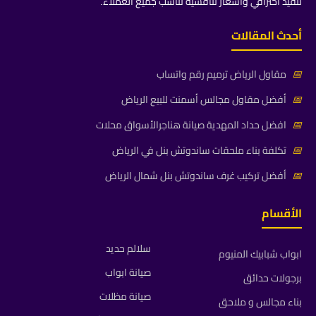
تنفيذ احترافي وأسعار تنافسية تناسب جميع العملاء.
أحدث المقالات
📅
مقاول الرياض ترميم رقم واتساب
📅
أفضل مقاول مجالس أسمنت للبيع الرياض
📅
افضل حداد المهدية صيانة هناجرالأسواق محلات
📅
تكلفة بناء ملحقات ساندوتش بنل في الرياض
📅
أفضل تركيب غرف ساندوتش بنل شمال الرياض
الأقسام
سلالم حديد
ابواب شبابيك المنيوم
صيانة ابواب
برجولات حدائق
صيانة مظلات
بناء مجالس و ملاحق