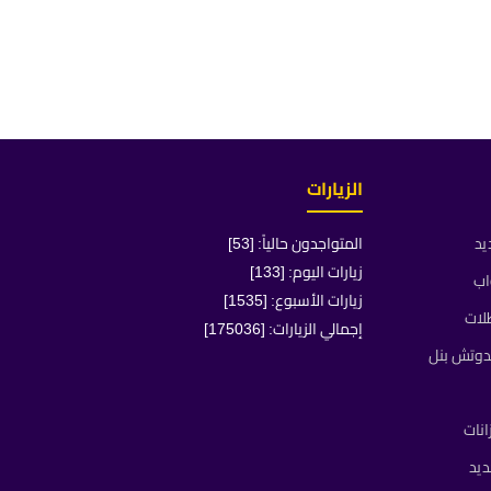
الزيارات
يد
المتواجدون حالياً: [53]
زيارات اليوم: [133]
اب
زيارات الأسبوع: [1535]
لات
إجمالي الزيارات: [175036]
دوتش بنل
انات
يد