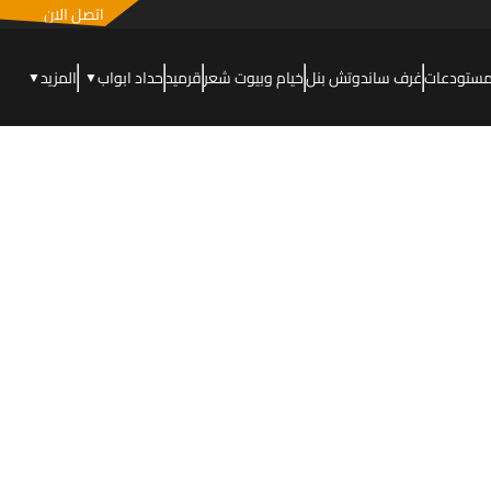
اتصل الان
مستودعات
غرف ساندوتش بنل
خيام وبيوت شعر
قرميد
حداد ابواب
المزيد
▼
▼