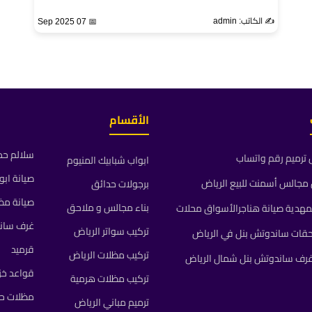
✍️ الكاتب: admin
📅 07 Sep 2025
الأقسام
سلالم حد
ترميم رقم واتساب
ابواب شبابيك المنيوم
صيانة ابو
جالس أسمنت للبيع الرياض
برجولات حدائق
صيانة مظ
بناء مجالس و ملاحق
مهدية صيانة هناجرالأسواق محلات
غرف سان
تركيب سواتر الرياض
حقات ساندوتش بنل في الرياض
قرميد
تركيب مظلات الرياض
رف ساندوتش بنل شمال الرياض
قواعد خز
تركيب مظلات هرمية
مظلات حد
ترميم مباني الرياض