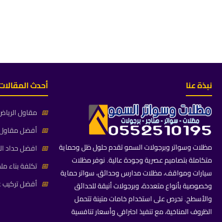
نبذة عنا
أحدث المقالات
📅
مقاول الرياض 
📅
أفضل مقاول م
مظلات وسواتر وبرجولات السمو تقدم حلول ظل وحماية
📅
افضل حداد ال
متكاملة بتصاميم عصرية وجودة عالية. نوفر مظلات
📅
تكلفة بناء مل
سيارات ومواقف، مظلات مدارس وحدائق، سواتر حماية
📅
أفضل تركيب غ
وخصوصية بأنواع متعددة، وبرجولات أنيقة للحدائق
والأسطح. نحرص على استخدام خامات متينة تتحمل
الظروف المناخية، مع تنفيذ احترافي وأسعار تنافسية