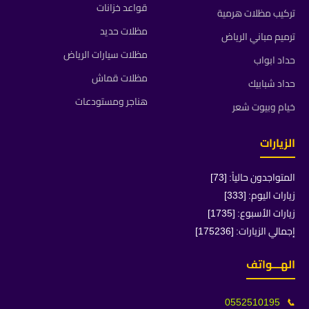
قواعد خزانات
تركيب مظلات هرمية
مظلات حديد
ترميم مباني الرياض
مظلات سيارات الرياض
حداد ابواب
مظلات قماش
حداد شبابيك
هناجر ومستودعات
خيام وبيوت شعر
الزيارات
المتواجدون حالياً: [73]
زيارات اليوم: [333]
زيارات الأسبوع: [1735]
إجمالي الزيارات: [175236]
الهـــواتف
0552510195
📞