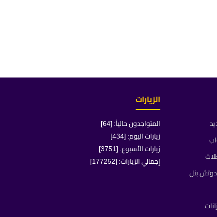
الزيارات
يد
المتواجدون حالياً: [64]
زيارات اليوم: [434]
اب
زيارات الأسبوع: [3751]
لات
إجمالي الزيارات: [177252]
دوتش بنل
انات