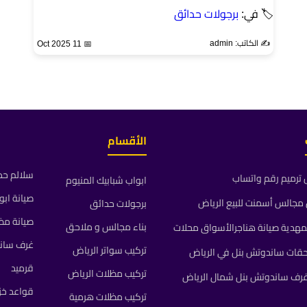
🏷 في:
برجولات حدائق
✍️ الكاتب: admin
📅 11 Oct 2025
الأقسام
سلالم حد
ترميم رقم واتساب
ابواب شبابيك المنيوم
صيانة ابو
جالس أسمنت للبيع الرياض
برجولات حدائق
صيانة مظ
بناء مجالس و ملاحق
مهدية صيانة هناجرالأسواق محلات
غرف سان
تركيب سواتر الرياض
حقات ساندوتش بنل في الرياض
قرميد
تركيب مظلات الرياض
رف ساندوتش بنل شمال الرياض
قواعد خز
تركيب مظلات هرمية