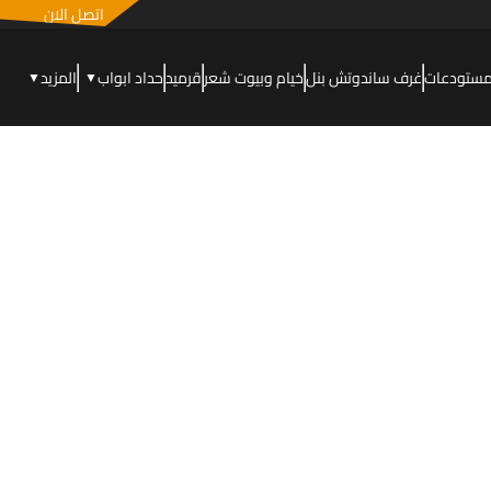
اتصل الان
مستودعات
غرف ساندوتش بنل
خيام وبيوت شعر
قرميد
حداد ابواب
المزيد
▼
▼