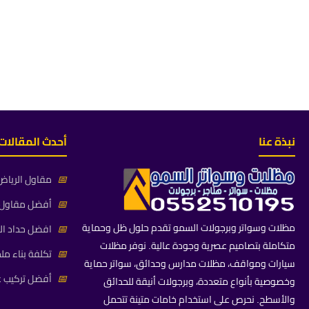
نبذة عنا
أحدث المقالات
📅
مقاول الرياض 
📅
أفضل مقاول م
مظلات وسواتر وبرجولات السمو تقدم حلول ظل وحماية
📅
افضل حداد ال
متكاملة بتصاميم عصرية وجودة عالية. نوفر مظلات
📅
تكلفة بناء مل
سيارات ومواقف، مظلات مدارس وحدائق، سواتر حماية
📅
أفضل تركيب غ
وخصوصية بأنواع متعددة، وبرجولات أنيقة للحدائق
والأسطح. نحرص على استخدام خامات متينة تتحمل