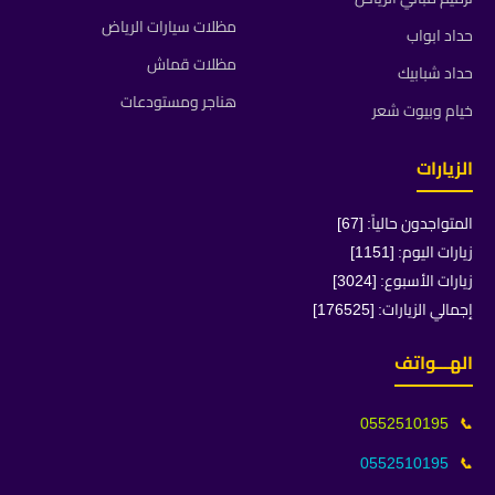
مظلات سيارات الرياض
حداد ابواب
مظلات قماش
حداد شبابيك
هناجر ومستودعات
خيام وبيوت شعر
الزيارات
المتواجدون حالياً: [67]
زيارات اليوم: [1151]
زيارات الأسبوع: [3024]
إجمالي الزيارات: [176525]
الهـــواتف
0552510195
📞
0552510195
📞