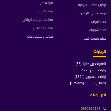
قواعد خزانات
تركيب مظلات هرمية
مظلات حديد
ترميم مباني الرياض
مظلات سيارات الرياض
حداد ابواب
مظلات قماش
حداد شبابيك
هناجر ومستودعات
خيام وبيوت شعر
الزيارات
المتواجدون حالياً: [55]
زيارات اليوم: [422]
زيارات الأسبوع: [1824]
إجمالي الزيارات: [175325]
الهـــواتف
0552510195
📞