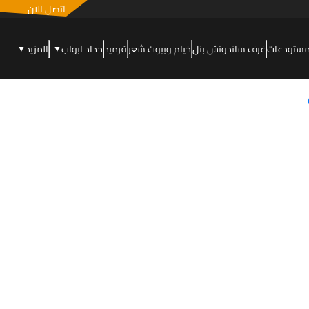
اتصل الان
مستودعات
غرف ساندوتش بنل
خيام وبيوت شعر
قرميد
حداد ابواب
المزيد
▼
▼