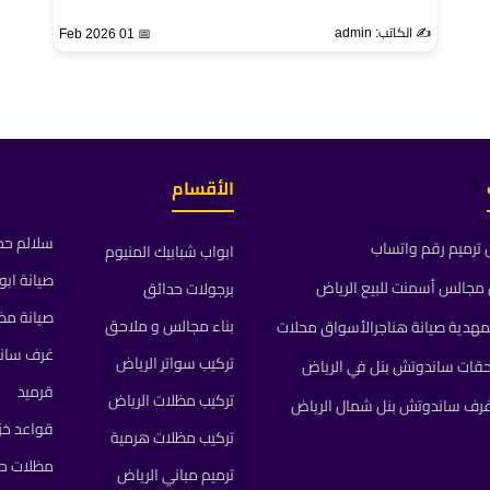
✍️ الكاتب: admin
📅 01 Feb 2026
الأقسام
سلالم حد
ترميم رقم واتساب
ابواب شبابيك المنيوم
صيانة ابو
جالس أسمنت للبيع الرياض
برجولات حدائق
صيانة مظ
بناء مجالس و ملاحق
مهدية صيانة هناجرالأسواق محلات
غرف سان
تركيب سواتر الرياض
حقات ساندوتش بنل في الرياض
قرميد
تركيب مظلات الرياض
رف ساندوتش بنل شمال الرياض
قواعد خز
تركيب مظلات هرمية
مظلات حد
ترميم مباني الرياض