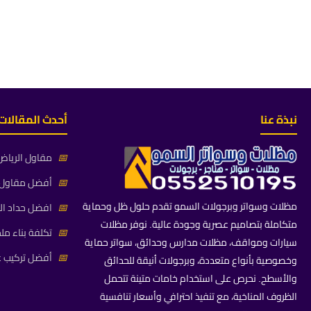
نبذة عنا
أحدث المقالات
📅
مقاول الرياض 
📅
أفضل مقاول م
مظلات وسواتر وبرجولات السمو تقدم حلول ظل وحماية
📅
افضل حداد ال
متكاملة بتصاميم عصرية وجودة عالية. نوفر مظلات
📅
تكلفة بناء مل
سيارات ومواقف، مظلات مدارس وحدائق، سواتر حماية
📅
أفضل تركيب غ
وخصوصية بأنواع متعددة، وبرجولات أنيقة للحدائق
والأسطح. نحرص على استخدام خامات متينة تتحمل
الظروف المناخية، مع تنفيذ احترافي وأسعار تنافسية