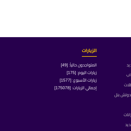
الزيارات
يد
المتواجدون حالياً: [49]
زيارات اليوم: [175]
اب
زيارات الأسبوع: [1577]
لات
إجمالي الزيارات: [175078]
دوتش بنل
انات
يد