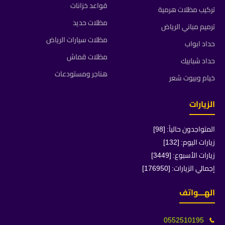
قواعد خزانات
تركيب مظلات هرمية
مظلات حديد
ترميم مباني الرياض
مظلات سيارات الرياض
حداد ابواب
مظلات قماش
حداد شبابيك
هناجر ومستودعات
خيام وبيوت شعر
الزيارات
المتواجدون حالياً: [98]
زيارات اليوم: [132]
زيارات الأسبوع: [3449]
إجمالي الزيارات: [176950]
الهـــواتف
0552510195
📞