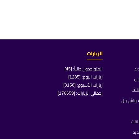
الزيارات
يد
المتواجدون حالياً: [45]
زيارات اليوم: [1285]
اب
زيارات الأسبوع: [3158]
لات
إجمالي الزيارات: [176659]
دوتش بنل
انات
يد