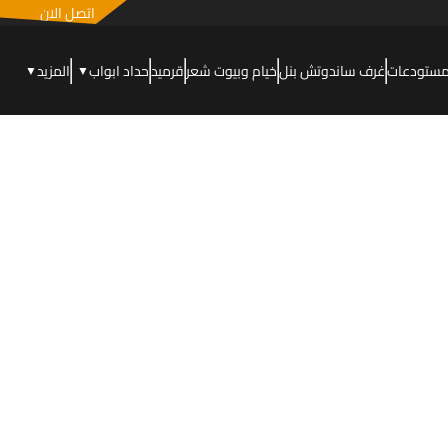
اتصل الان
مستودعات
غرف ساندوتش بنل
خيام وبيوت شعر
قرميد
حداد ابواب
المزيد
▼
▼