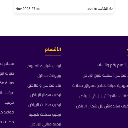
✍️ الكاتب: admin
📅 27 Nov 2025
الأقسام
سلالم حد
ترميم رقم واتساب
ابواب شبابيك المنيوم
صيانة ابو
جالس أسمنت للبيع الرياض
برجولات حدائق
صيانة مظ
بناء مجالس و ملاحق
مهدية صيانة هناجرالأسواق محلات
غرف سان
تركيب سواتر الرياض
حقات ساندوتش بنل في الرياض
قرميد
تركيب مظلات الرياض
رف ساندوتش بنل شمال الرياض
قواعد خز
تركيب مظلات هرمية
مظلات حد
ترميم مباني الرياض