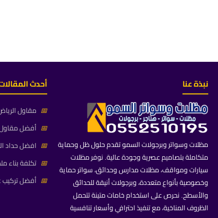
نبذة عنا
أحدث المقالات
📅
مقاول الرياض 
📅
أفضل مقاول م
مظلات وسواتر وبرجولات السمو تقدم حلول ظل وحماية
📅
افضل حداد ال
متكاملة بتصاميم عصرية وجودة عالية. نوفر مظلات
📅
تكلفة بناء مل
سيارات ومواقف، مظلات مدارس وحدائق، سواتر حماية
📅
أفضل تركيب غ
وخصوصية بأنواع متعددة، وبرجولات أنيقة للحدائق
والأسطح. نحرص على استخدام خامات متينة تتحمل
الظروف المناخية، مع تنفيذ احترافي وأسعار تنافسية