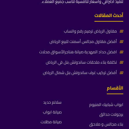
تنفيذ احترافي وأسعار تنافسية تناسب جميع العملاء.
أحدث المقالات
📅
مقاول الرياض ترميم رقم واتساب
📅
أفضل مقاول مجالس أسمنت للبيع الرياض
📅
افضل حداد المهدية صيانة هناجرالأسواق محلات
📅
تكلفة بناء ملحقات ساندوتش بنل في الرياض
📅
أفضل تركيب غرف ساندوتش بنل شمال الرياض
الأقسام
سلالم حديد
ابواب شبابيك المنيوم
صيانة ابواب
برجولات حدائق
صيانة مظلات
بناء مجالس و ملاحق