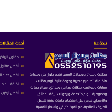
نبذة عنا
أحدث المقالات
📅
مقاول الرياض 
📅
أفضل مقاول م
مظلات وسواتر وبرجولات السمو تقدم حلول ظل وحماية
📅
افضل حداد ال
متكاملة بتصاميم عصرية وجودة عالية. نوفر مظلات
📅
تكلفة بناء مل
سيارات ومواقف، مظلات مدارس وحدائق، سواتر حماية
📅
أفضل تركيب غ
وخصوصية بأنواع متعددة، وبرجولات أنيقة للحدائق
والأسطح. نحرص على استخدام خامات متينة تتحمل
الظروف المناخية، مع تنفيذ احترافي وأسعار تنافسية