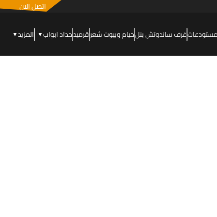
اتصل الان
مستودعات
غرف ساندوتش بنل
خيام وبيوت شعر
قرميد
حداد ابواب
المزيد
▼
▼