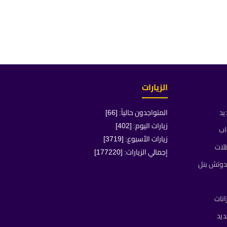
الزيارات
يد
المتواجدون حالياً: [66]
زيارات اليوم: [402]
اب
زيارات الأسبوع: [3719]
لات
إجمالي الزيارات: [177220]
دوتش بنل
انات
يد