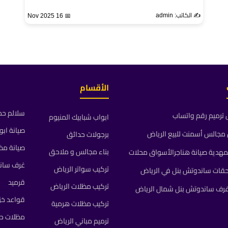
✍️ الكاتب: admin
📅 16 Nov 2025
الأقسام
سلالم حد
ترميم رقم واتساب
ابواب شبابيك المنيوم
صيانة ابو
جالس أسمنت للبيع الرياض
برجولات حدائق
صيانة مظ
بناء مجالس و ملاحق
مهدية صيانة هناجرالأسواق محلات
غرف سان
تركيب سواتر الرياض
حقات ساندوتش بنل في الرياض
قرميد
تركيب مظلات الرياض
رف ساندوتش بنل شمال الرياض
قواعد خز
تركيب مظلات هرمية
مظلات حد
ترميم مباني الرياض