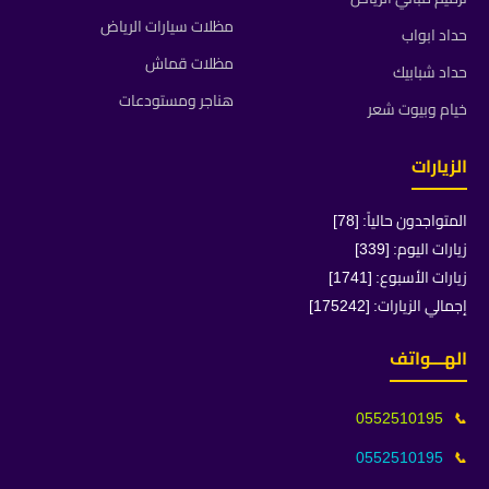
مظلات سيارات الرياض
حداد ابواب
مظلات قماش
حداد شبابيك
هناجر ومستودعات
خيام وبيوت شعر
الزيارات
المتواجدون حالياً: [78]
زيارات اليوم: [339]
زيارات الأسبوع: [1741]
إجمالي الزيارات: [175242]
الهـــواتف
0552510195
📞
0552510195
📞