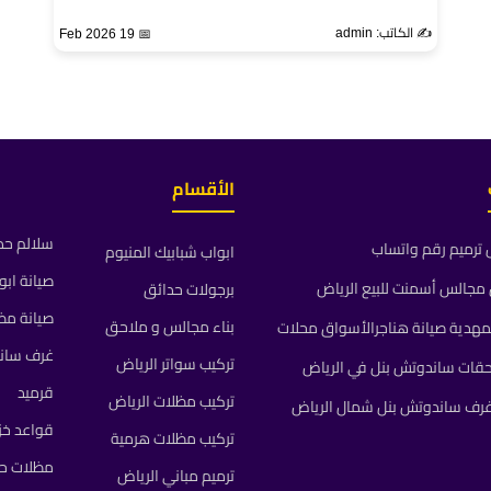
✍️ الكاتب: admin
📅 19 Feb 2026
الأقسام
سلالم حد
ترميم رقم واتساب
ابواب شبابيك المنيوم
صيانة ابو
جالس أسمنت للبيع الرياض
برجولات حدائق
صيانة مظ
بناء مجالس و ملاحق
مهدية صيانة هناجرالأسواق محلات
غرف سان
تركيب سواتر الرياض
حقات ساندوتش بنل في الرياض
قرميد
تركيب مظلات الرياض
رف ساندوتش بنل شمال الرياض
قواعد خز
تركيب مظلات هرمية
مظلات حد
ترميم مباني الرياض