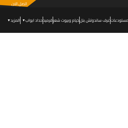
اتصل الان
مستودعات
غرف ساندوتش بنل
خيام وبيوت شعر
قرميد
حداد ابواب
المزيد
▼
▼