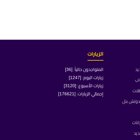
الزيارات
يد
المتواجدون حالياً: [36]
زيارات اليوم: [1247]
اب
زيارات الأسبوع: [3120]
لات
إجمالي الزيارات: [176621]
دوتش بنل
انات
يد