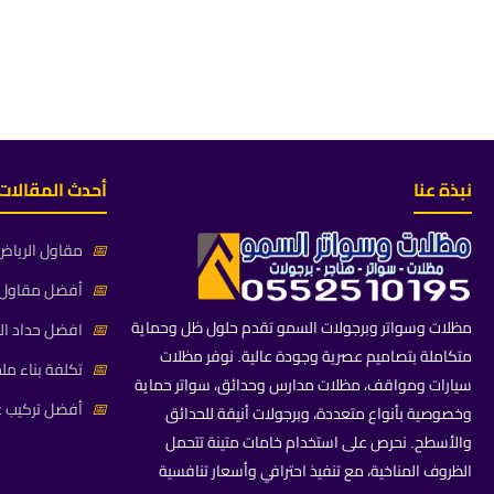
نبذة عنا
أحدث المقالات
📅
مقاول الرياض 
📅
أفضل مقاول م
مظلات وسواتر وبرجولات السمو تقدم حلول ظل وحماية
📅
افضل حداد ال
متكاملة بتصاميم عصرية وجودة عالية. نوفر مظلات
📅
تكلفة بناء مل
سيارات ومواقف، مظلات مدارس وحدائق، سواتر حماية
📅
أفضل تركيب غ
وخصوصية بأنواع متعددة، وبرجولات أنيقة للحدائق
والأسطح. نحرص على استخدام خامات متينة تتحمل
الظروف المناخية، مع تنفيذ احترافي وأسعار تنافسية