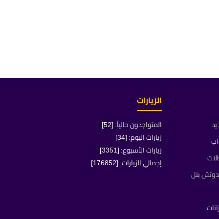
الزيارات
يد
المتواجدون حالياً: [52]
زيارات اليوم: [34]
اب
زيارات الأسبوع: [3351]
لات
إجمالي الزيارات: [176852]
دوتش بنل
انات