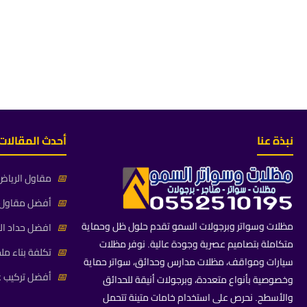
نبذة عنا
أحدث المقالات
📅
مقاول الرياض 
📅
أفضل مقاول م
مظلات وسواتر وبرجولات السمو تقدم حلول ظل وحماية
📅
افضل حداد ال
متكاملة بتصاميم عصرية وجودة عالية. نوفر مظلات
📅
تكلفة بناء مل
سيارات ومواقف، مظلات مدارس وحدائق، سواتر حماية
📅
أفضل تركيب غ
وخصوصية بأنواع متعددة، وبرجولات أنيقة للحدائق
والأسطح. نحرص على استخدام خامات متينة تتحمل