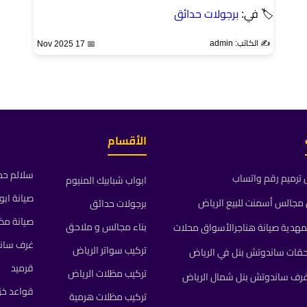
🏷 في:
برجولات حدائق
✍️ الكاتب: admin
📅 17 Nov 2025
الأقسام
سلالم حد
ترميم رقم واتساب
ابواب شبابيك المنيوم
صيانة ابو
جالس أسمنت للبيع الرياض
برجولات حدائق
صيانة مظ
بناء مجالس و ملاحق
مهدية صيانة هناجرالأسواق محلات
غرف سان
تركيب سواتر الرياض
حقات ساندوتش بنل في الرياض
قرميد
تركيب مظلات الرياض
رف ساندوتش بنل شمال الرياض
قواعد خز
تركيب مظلات هرمية