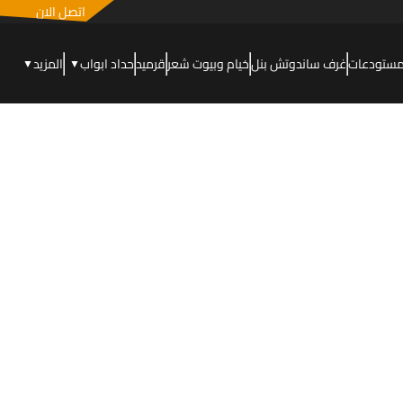
اتصل الان
مستودعات
غرف ساندوتش بنل
خيام وبيوت شعر
قرميد
حداد ابواب
المزيد
▼
▼