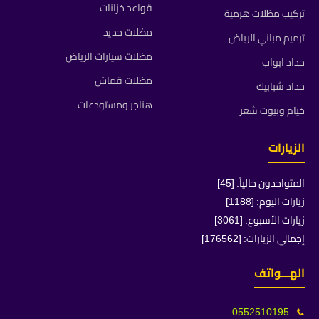
قواعد خزانات
تركيب مظلات هرمية
مظلات حديد
ترميم مباني الرياض
مظلات سيارات الرياض
حداد ابواب
مظلات قماش
حداد شبابيك
هناجر ومستودعات
خيام وبيوت شعر
الزيارات
المتواجدون حالياً: [45]
زيارات اليوم: [1188]
زيارات الأسبوع: [3061]
إجمالي الزيارات: [176562]
الهـــواتف
0552510195
📞