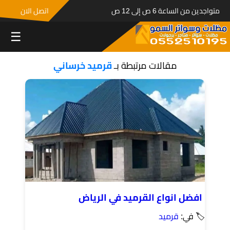
متواجدين من الساعة 6 ص إلى 12 ص
اتصل الان
☰
مقالات مرتبطة بـ
قرميد خرساني
افضل انواع القرميد في الرياض
🏷 في:
قرميد