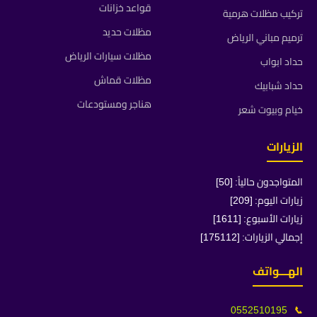
قواعد خزانات
تركيب مظلات هرمية
مظلات حديد
ترميم مباني الرياض
مظلات سيارات الرياض
حداد ابواب
مظلات قماش
حداد شبابيك
هناجر ومستودعات
خيام وبيوت شعر
الزيارات
المتواجدون حالياً: [50]
زيارات اليوم: [209]
زيارات الأسبوع: [1611]
إجمالي الزيارات: [175112]
الهـــواتف
0552510195
📞