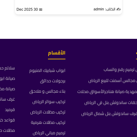
✍️ الكاتب: admin
📅 30 Dec 2025
الأقسام
سلالم حد
ترميم رقم واتساب
ابواب شبابيك المنيوم
صيانة ابو
جالس أسمنت للبيع الرياض
برجولات حدائق
صيانة مظ
بناء مجالس و ملاحق
مهدية صيانة هناجرالأسواق محلات
غرف سان
تركيب سواتر الرياض
حقات ساندوتش بنل في الرياض
قرميد
تركيب مظلات الرياض
رف ساندوتش بنل شمال الرياض
قواعد خز
تركيب مظلات هرمية
مظلات حد
ترميم مباني الرياض