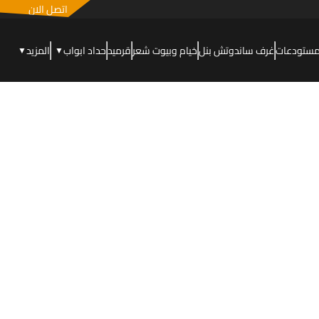
اتصل الان
مستودعات
غرف ساندوتش بنل
خيام وبيوت شعر
قرميد
حداد ابواب
المزيد
▼
▼