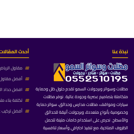
نبذة عنا
أحدث المقالات
📅
مقاول الرياض 
📅
أفضل مقاول م
مظلات وسواتر وبرجولات السمو تقدم حلول ظل وحماية
📅
افضل حداد ال
متكاملة بتصاميم عصرية وجودة عالية. نوفر مظلات
📅
تكلفة بناء مل
سيارات ومواقف، مظلات مدارس وحدائق، سواتر حماية
📅
أفضل تركيب غ
وخصوصية بأنواع متعددة، وبرجولات أنيقة للحدائق
والأسطح. نحرص على استخدام خامات متينة تتحمل
الظروف المناخية، مع تنفيذ احترافي وأسعار تنافسية