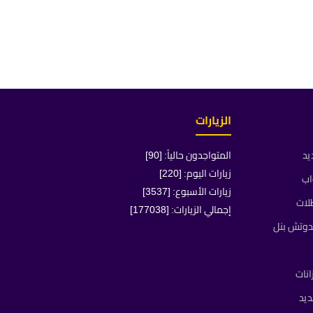
الزيارات
يد
المتواجدون حالياً: [90]
زيارات اليوم: [220]
اب
زيارات الأسبوع: [3537]
لات
إجمالي الزيارات: [177038]
دوتش بنل
انات
يد