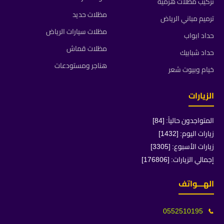
تركيب مظلات هرمية
مظلات حديد
ترميم مباني الرياض
مظلات سيارات الرياض
حداد ابواب
مظلات قماش
حداد شبابيك
هناجر ومستودعات
خيام وبيوت شعر
الزيارات
المتواجدون حالياً: [84]
زيارات اليوم: [1432]
زيارات الأسبوع: [3305]
إجمالي الزيارات: [176806]
الهـــواتف
0552510195
📞