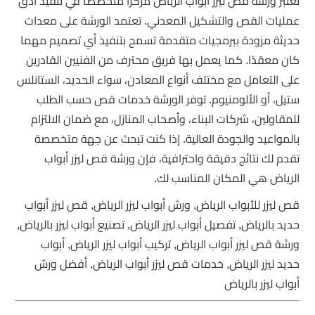
تعتبر ورشة قص ليزر أبواب الرياض مركزًا متخصصًا في تنفيذ أدق
عمليات القص والتشكيل المعدني. تعتمد الورشة على معدات
حديثة مزودة ببرمجيات متقدمة تسمح بتنفيذ أي تصميم مهما
كان معقدًا. كما يعمل بها فريق محترف من الفنيين القادرين
على التعامل مع مختلف أنواع المعادن، سواء الحديد، الستانلس
ستيل، أو الألومنيوم. توفر الورشة خدمات قص حسب الطلب
للمقاولين، شركات البناء، وأصحاب المنازل، مع ضمان الالتزام
بالمواعيد والجودة العالية. إذا كنت تبحث عن جهة متخصصة
تقدم لك نتائج دقيقة واحترافية، فإن ورشة قص ليزر أبواب
الرياض هي المكان المناسب لك.
قص ليزر للأبواب الرياض, ورش أبواب ليزر الرياض, قص ليزر أبواب
حديد بالرياض, تفصيل أبواب ليزر الرياض, تصنيع أبواب ليزر بالرياض,
ورشة قص ليزر أبواب الرياض, تركيب أبواب ليزر الرياض, أبواب
حديد ليزر الرياض, خدمات قص ليزر أبواب الرياض, أفضل ورش
أبواب ليزر بالرياض