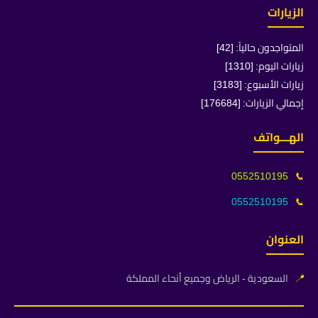
الزيارات
المتواجدون حالياً: [42]
زيارات اليوم: [1310]
زيارات الأسبوع: [3183]
إجمالي الزيارات: [176684]
الهـــواتف
0552510195
📞
0552510195
📞
العنوان
📍
السعودية - الرياض وجميع أنحاء المملكة