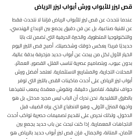
قص ليزر للأبواب ورش أبواب ليزر الرياض
عندما نتحدث عن قص ليزر للأبواب الرياض فإننا لا نتحدث فقط
عن تقنية صناعية، بل عن فن دقيق يجمع بين الإبداع الهندسي،
والتكنولوجيا المتطورة، والخبرة الحرفية التي تضمن لك بابًا
حديديًا فريدًا يعكس ذوقك وشخصيتك. أصبح قص الليزر اليوم
الخيار الأول لكل من يبحث عن أبواب حديد مزخرفة بدقة عالية،
بدون عيوب، وبتصاميم عصرية تناسب الفلل، القصور، العمائر،
المحلات التجارية، والمشاريع الاستثمارية. تعتمد أفضل ورش
أبواب ليزر الرياض على أحدث ماكينات القص بالليزر التي توفر
حواف نظيفة، تفاصيل دقيقة، ونقوش معقدة يصعب تنفيذها
بالطرق التقليدية. نحن ندرك أن الباب ليس مجرد مدخل، بل هو
واجهة المنزل الأولى، وهو الانطباع الذي يراه الضيف قبل
الدخول، ولذلك نحرص على تقديم تصميمات حصرية تواكب أحدث
الاتجاهات المعمارية. إذا كنت تبحث عن باب حديد يجمع بين
الأمان، المتانة، والجمال، فإن قص ليزر أبواب حديد بالرياض هو