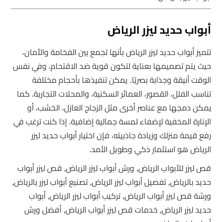
أبواب حديد ليزر الرياض
تتميز أبواب حديد ليزر الرياض بأنها تجمع بين الفخامة والأمان،
حيث يتم تصميمها بعناية لتكون قوية ضد الاقتحام، وفي نفس
الوقت أنيقة وجذابة بصريًا. يمكن تنفيذها بأحجام مختلفة
تناسب الفلل، القصور، العمائر السكنية، والمحلات التجارية. كما
يمكن دمجها مع عناصر أخرى مثل الزجاج العازل، الخشب، أو
الإنارة المخفية لإضفاء لمسة جمالية إضافية. إذا كنت ترغب في
رفع قيمة منزلك وزيادة جاذبيته، فإن اختيار أبواب حديد ليزر
الرياض هو استثمار ذكي وطويل الأمد.
قص ليزر للأبواب الرياض, ورش أبواب ليزر الرياض, قص ليزر أبواب
حديد بالرياض, تفصيل أبواب ليزر الرياض, تصنيع أبواب ليزر بالرياض,
ورشة قص ليزر أبواب الرياض, تركيب أبواب ليزر الرياض, أبواب
حديد ليزر الرياض, خدمات قص ليزر أبواب الرياض, أفضل ورش