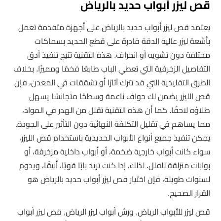
قص ليزر أبواب حديد بالرياض
يعتمد قص ليزر أبواب حديد بالرياض على أجهزة متقدمة تعمل
بأشعة ليزر عالية الدقة قادرة على قطع الحديد بسماكات
مختلفة دون تشويه أو انحراف. هذه التقنية تتيح تنفيذ أدق
التفاصيل الزخرفية التي تعطي الباب طابعًا فخمًا ومميزًا. بخلاف
الطرق التقليدية التي قد تترك آثارًا أو تشققات في المعدن، فإن
قص الليزر يضمن لك حواف ناعمة وسطحًا متجانسًا يسهل
طلاؤه لاحقًا. كما أن هذه التقنية تقلل من الهدر في المواد،
مما يساهم في تقليل التكلفة النهائية دون التأثير على الجودة.
يمكن تنفيذ جميع أنواع الأبواب الحديدية باستخدام قص الليزر،
سواء كانت أبواب خارجية ضخمة، أو أبواب داخلية مزخرفة، أو
بوابات منزلقة للفلل. لذلك، إذا كنت تريد بابًا قويًا، أنيقًا، ويدوم
لسنوات طويلة، فإن اختيار قص ليزر أبواب حديد بالرياض هو
القرار الصحيح.
قص ليزر للأبواب الرياض, ورش أبواب ليزر الرياض, قص ليزر أبواب