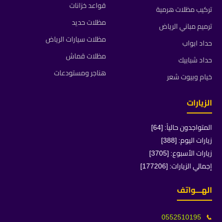
قواعد خزانات
تركيب مظلات هرمية
مظلات حديد
ترميم مباني الرياض
مظلات سيارات الرياض
حداد ابواب
مظلات قماش
حداد شبابيك
هناجر ومستودعات
خيام وبيوت شعر
الزيارات
المتواجدون حالياً: [64]
زيارات اليوم: [388]
زيارات الأسبوع: [3705]
إجمالي الزيارات: [177206]
الهـــواتف
0552510195
📞