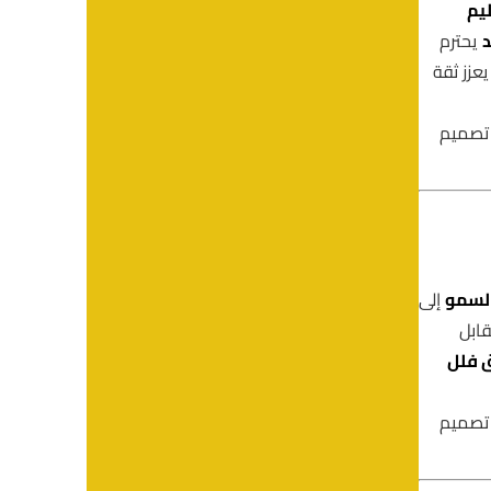
يم
يحترم
يعزز ثقة
 تصميم
لسمو
إلى
قابل
 فلل
 تصميم