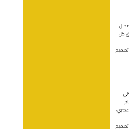
 مجال
يق كل
 تصميم
لي
ام
عصري،
 تصميم