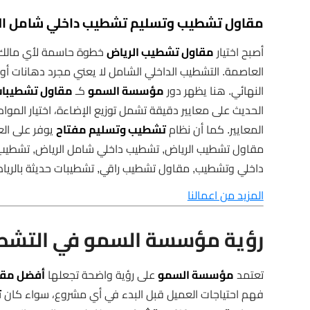
مقاول تشطيب وتسليم تشطيب داخلي شامل ال
أصبح اختيار
مقاول تشطيب الرياض
خطوة حاسمة لأي مالك عق
العاصمة. التشطيب الداخلي الشامل لا يعني مجرد دهانات أو ب
النهائي. هنا يظهر دور
مؤسسة السمو
كـ
مقاول تشطيبا
الحديث على معايير دقيقة تشمل توزيع الإضاءة، اختيار الموا
المعايير. كما أن نظام
تشطيب وتسليم مفتاح
يوفر على الع
مقاول تشطيب الرياض, تشطيب داخلي شامل الرياض, تشطيب
داخلي وتشطيب, مقاول تشطيب راقي, تشطيبات حديثة بالري
المزيد من اعمالنا
رؤية مؤسسة السمو في التشطيب
تعتمد
مؤسسة السمو
على رؤية واضحة تجعلها
أفضل مقا
فهم احتياجات العميل قبل البدء في أي مشروع، سواء كان
ت