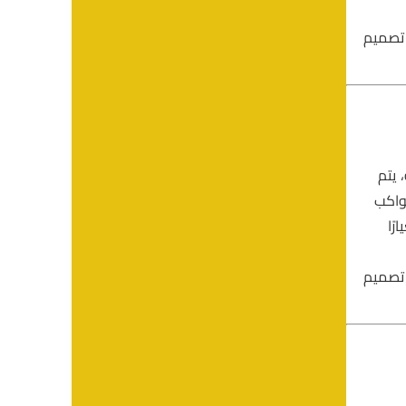
 تصميم
 يتم
واكب
رًا
 تصميم