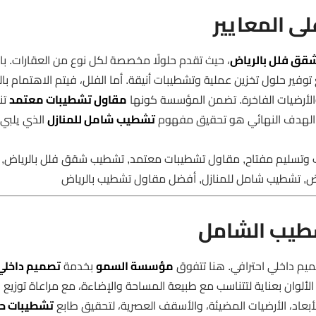
 المعايير
ق فلل بالرياض
، حيث تقدم حلولًا مخصصة لكل نوع من العقارات. با
فير حلول تخزين عملية وتشطيبات أنيقة. أما الفلل، فيتم الاهتمام با
والأرضيات الفاخرة. تضمن المؤسسة كونها
مقاول تشطيبات معتمد
تن
ة. الهدف النهائي هو تحقيق مفهوم
تشطيب شامل للمنازل
الذي يلبي
 وتسليم مفتاح, مقاول تشطيبات معتمد, تشطيب شقق فلل بالرياض,
اض, تشطيب شامل للمنازل, أفضل مقاول تشطيب بالرياض
شطيب الشامل
م داخلي احترافي. هنا تتفوق
مؤسسة السمو
بخدمة
تصميم داخلي
ر الألوان بعناية لتتناسب مع طبيعة المساحة والإضاءة، مع مراعاة توزيع ا
أبعاد، الأرضيات المضيئة، والأسقف العصرية، لتحقيق طابع
تشطيبات ح