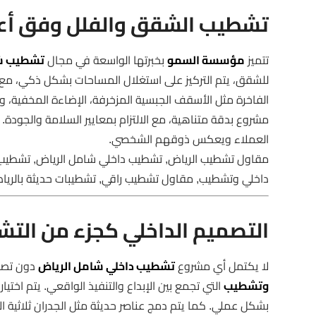
تشطيب الشقق والفلل وفق أعلى
تتميز
مؤسسة السمو
بخبرتها الواسعة في مجال
تشطيب شق
للشقق، يتم التركيز على استغلال المساحات بشكل ذكي، مع تو
الفاخرة مثل الأسقف الجبسية المزخرفة، الإضاءة المخفية، 
مشروع بدقة متناهية، مع الالتزام بمعايير السلامة والجود
العملاء ويعكس ذوقهم الشخصي.
مقاول تشطيب الرياض, تشطيب داخلي شامل الرياض, تشطيب
داخلي وتشطيب, مقاول تشطيب راقي, تشطيبات حديثة بالري
التصميم الداخلي كجزء من الت
لا يكتمل أي مشروع
تشطيب داخلي شامل الرياض
دون تصمي
وتشطيب
التي تجمع بين الإبداع والتنفيذ الواقعي. يتم اختيا
بشكل عملي. كما يتم دمج عناصر حديثة مثل الجدران ثلاثية ال