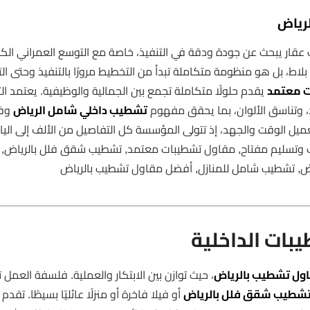
رياض
ار يبحث عن جودة ودقة في التنفيذ، خاصة مع التوسع العمراني الكب
لاط، بل هو منظومة متكاملة تبدأ من التخطيط مرورًا بالتنفيذ وحتى ال
ت معتمد
يقدم حلولًا متكاملة تجمع بين الجمالية والوظيفية. يعتمد ا
د، وتناسق الألوان، بما يحقق مفهوم
تشطيب داخلي شامل الرياض
وفق
ميل الوقت والجهد، إذ تتولى المؤسسة كل التفاصيل من الألف إلى الياء
 وتسليم مفتاح, مقاول تشطيبات معتمد, تشطيب شقق فلل بالرياض,
اض, تشطيب شامل للمنازل, أفضل مقاول تشطيب بالرياض
ات الداخلية
ول تشطيب بالرياض
، حيث توازن بين الابتكار والعملية. فلسفة العمل
شطيب شقق فلل بالرياض
أو فيلا فاخرة أو منزلًا عائليًا بسيطًا. تق