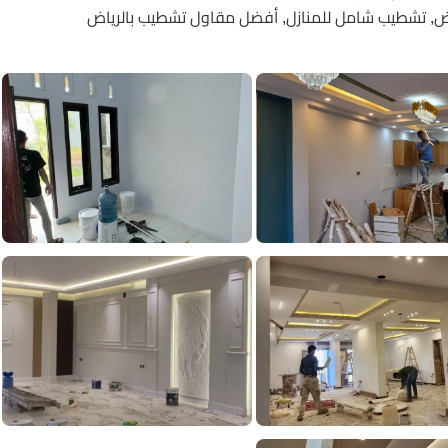
اض, تشطيب شامل للمنازل, أفضل مقاول تشطيب بالرياض