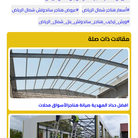
#أسعار هناجر شمال الرياض
#عروض هناجر ساندوتش شمال الرياض
#ورش_تركيب_هناجر_ساندوتش_بنل_شمال_الرياض
مقالات ذات صلة
افضل حداد المهدية صيانة هناجرالأسواق محلات