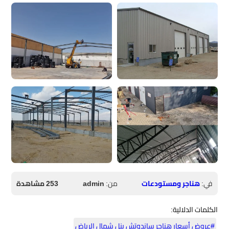
في:
هناجر ومستودعات
من:
admin
253 مشاهدة
الكلمات الدلالية:
#عروض أسعار هناجر ساندوتش بنل شمال الرياض