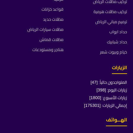
تركيب مظلات الرياض
قواعد خزانات
تركيب مظلات هرمية
مظلات حديد
ترميم مباني الرياض
مظلات سيارات الرياض
حداد ابواب
مظلات قماش
حداد شبابيك
هناجر ومستودعات
خيام وبيوت شعر
الزيارات
المتواجدون حالياً: [47]
زيارات اليوم: [398]
زيارات الأسبوع: [1800]
إجمالي الزيارات: [175301]
الهـــواتف