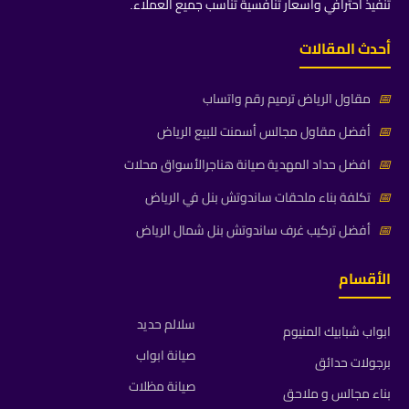
تنفيذ احترافي وأسعار تنافسية تناسب جميع العملاء.
أحدث المقالات
📅
مقاول الرياض ترميم رقم واتساب
📅
أفضل مقاول مجالس أسمنت للبيع الرياض
📅
افضل حداد المهدية صيانة هناجرالأسواق محلات
📅
تكلفة بناء ملحقات ساندوتش بنل في الرياض
📅
أفضل تركيب غرف ساندوتش بنل شمال الرياض
الأقسام
سلالم حديد
ابواب شبابيك المنيوم
صيانة ابواب
برجولات حدائق
صيانة مظلات
بناء مجالس و ملاحق